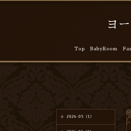
ヨー
Top
BabyRoom
Fa
2026-05（1）