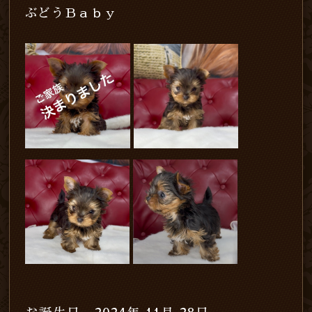
ぶどうＢａｂｙ