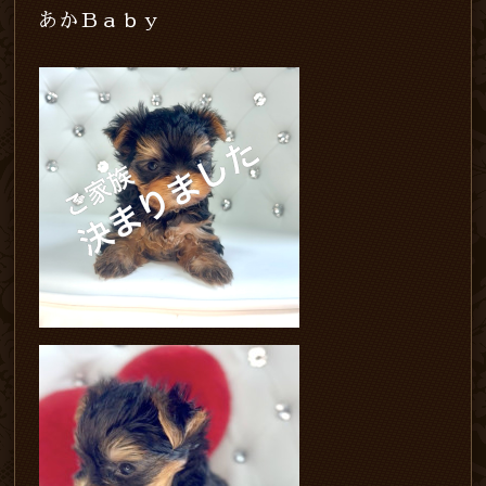
あかＢａｂｙ