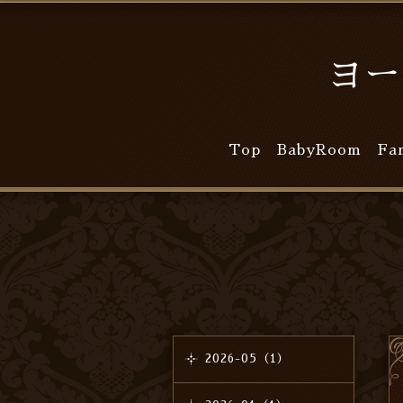
ヨー
Top
BabyRoom
Fa
2026-05（1）