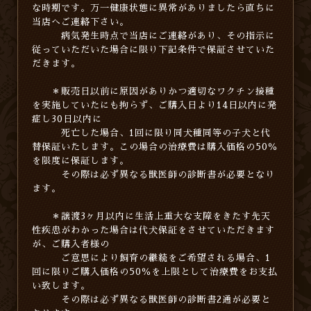
な時期です。万一健康状態に異常がありましたら直ちに
当店へご連絡下さい。
病気発生時点で当店にご連絡があり、その指示に
従っていただいた場合に限り下記条件で保証させていた
だきます。
＊販売日以前に原因がありかつ適切なワクチン接種
を実施していたにも拘らず、ご購入日より14日以内に発
症し30日以内に
死亡した場合、1回に限り同犬種同等の子犬と代
替保証いたします。この場合の治療費は購入価格の50％
を限度に保証します。
その際は必ず異なる獣医師の診断書が必要となり
ます。
＊譲渡3ヶ月以内に生活上重大な支障をきたす先天
性疾患がわかった場合は代犬保証をさせていただきます
が、ご購入者様の
ご意思により飼育の継続をご希望される場合、1
回に限りご購入価格の50％を上限として治療費をお支払
い致します。
その際は必ず異なる獣医師の診断書2通が必要と