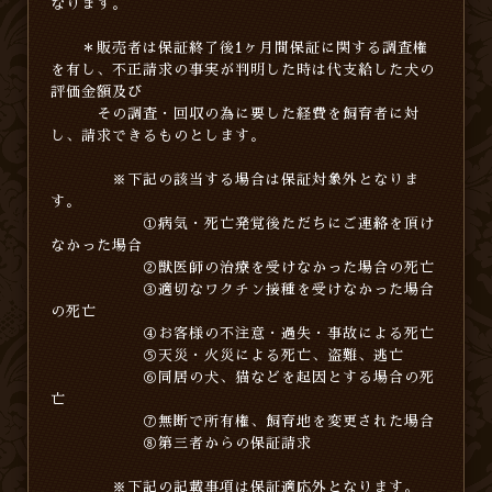
なります。
＊販売者は保証終了後1ヶ月間保証に関する調査権
を有し、不正請求の事実が判明した時は代支給した犬の
評価金額及び
その調査・回収の為に要した経費を飼育者に対
し、請求できるものとします。
※下記の該当する場合は保証対象外となりま
す。
①病気・死亡発覚後ただちにご連絡を頂け
なかった場合
②獣医師の治療を受けなかった場合の死亡
③適切なワクチン接種を受けなかった場合
の死亡
④お客様の不注意・過失・事故による死亡
⑤天災・火災による死亡、盗難、逃亡
⑥同居の犬、猫などを起因とする場合の死
亡
⑦無断で所有権、飼育地を変更された場合
⑧第三者からの保証請求
※下記の記載事項は保証適応外となります。