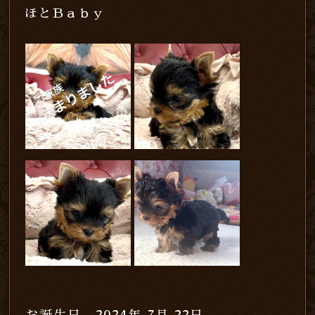
ほとＢａｂｙ