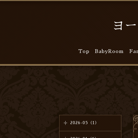
ヨー
Top
BabyRoom
Fa
2026-05（1）